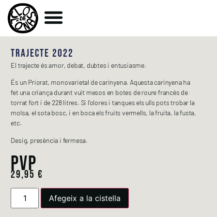
TRAJECTE 2022
El trajecte és amor, debat, dubtes i entusiasme.
És un Priorat, monovarietal de carinyena. Aquesta carinyena ha
fet una criança durant vuit mesos en botes de roure francès de
torrat fort i de 228 litres. Si l’olores i tanques els ulls pots trobar la
molsa, el sota bosc, i en boca els fruits vermells, la fruita, la fusta,
etc.
Desig, presència i fermesa.
PVP
29,95
€
Afegeix a la cistella