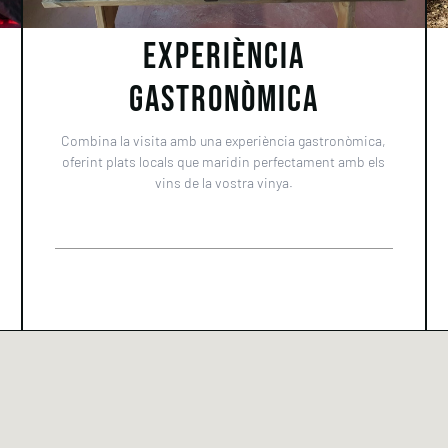
EXPERIÈNCIA
GASTRONÒMICA
Combina la visita amb una experiència gastronòmica,
oferint plats locals que maridin perfectament amb els
vins de la vostra vinya.