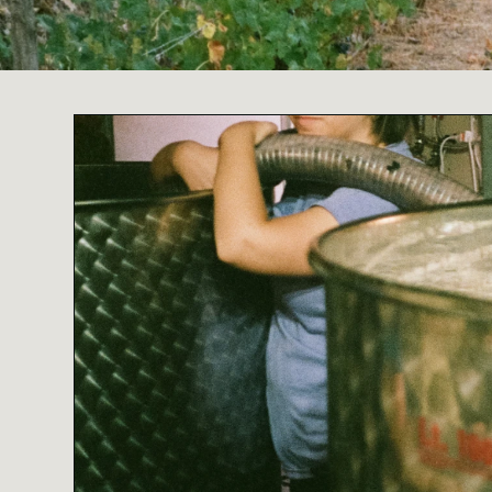
VENIU A DESCOBRIR UNA T
Un celler petit on es fan vins d'a
caràcter propi i màxima exp