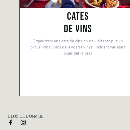
CATES
DE VINS
Organitzem una cata de vins on els visitants puguin
provar vins únics de la vostra vinya, incloent varietats
locals del Priorat.
CLOS DE L'ONA SL