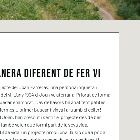
ANERA DIFERENT DE FER VI
ojecte del Joan Farreras, una persona inquieta i
l vi. L’any 1994 el Joan va aterrar al Priorat de forma
quedar enamorat. Des de llavors ha anat fent petites
ermes… primer buscant vinya i ara amb el celler!
del Joan, han crescut i sentit el projecte des de ben
 també volen que formi part de la seva vida.
il de vida, un projecte propi, una il·lusió que a poc a
orma, i ganes, moltes ganes de seguir endavant!