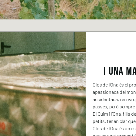
ERRA ÚNICA
utor; vins amb
ressió.
I UNA M
Clos de l’Ona és el pr
apassionada del món de
accidentada, i en va 
passes, però sempre f
El Quim i l’Ona, fills 
petits, tenen clar que
Clos de l’Ona és un est
poc ha anat prenent f