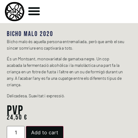
BICHO MALO 2020
Bicho malo és aquella persona entremaliada, però que amb el seu
sincer somriure ens captivarà a tots.
És un Montsant, monovarietal de garnatxa negre. Un cop
acabada la fermentació alcohòlica i la malolàctica una part fa la
criança en un fotre de fusta i l’altre en un ou de formigó durant un
any. A l’acabar l’any es fa una cupatge entre els diferents tipus de
criança.
Delicadesa, Suavitat i expressió.
PVP
24,50
€
Add to cart